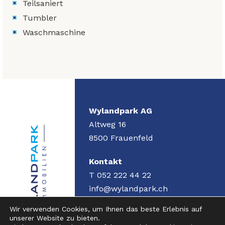
Teilsaniert
Tumbler
Waschmaschine
Wylandpark AG
Altweg 16
8500
Frauenfeld
Kontakt
T 052 222 44 22
info@wylandpark.ch
Wir verwenden Cookies, um Ihnen das beste Erlebnis auf
Rechtliches
unserer Website zu bieten.