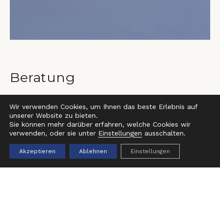
Beratung
PROJEKTENTWICKLUNG (NEUBAUTEN &
Wir verwenden Cookies, um Ihnen das beste Erlebnis auf
SANIERUNGEN)
unserer Website zu bieten.
Sie können mehr darüber erfahren, welche Cookies wir
Als Projektentwickler beraten wir Sie bei Ihrem
verwenden, oder sie unter
Einstellungen
ausschalten.
Vorhaben und stehen als kompetenter Partner mit
Akzeptieren
Ablehnen
Einstellungen
langjähriger Erfahrung an Ihrer Seite. Ein
erfolgreiches Bauprojekt erfordert eine durchdachte
Projektentwicklung und –organisation. Im Fokus
stehen Qualität, Kosten und effiziente
Terminplanung.