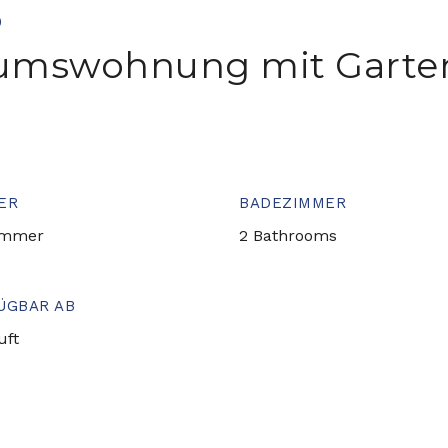
0
tumswohnung mit Garten
ER
BADEZIMMER
immer
2 Bathrooms
ÜGBAR AB
uft