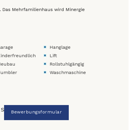
t. Das Mehrfamilienhaus wird Minergie
arage
Hanglage
inderfreundlich
Lift
Neubau
Rollstuhlgängig
Tumbler
Waschmaschine
ds
Bewerbungsformular