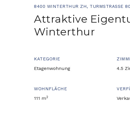
8400 WINTERTHUR ZH, TURMSTRASSE 8
Attraktive Eigen
Winterthur
KATEGORIE
ZIMM
Etagenwohnung
4.5 Z
WOHNFLÄCHE
VERF
2
111 m
Verka